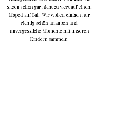
sitzen schon gar nicht zu viert auf einem
Moped auf Bali. Wir wollen einfach nur
richtig schön urlauben und
unvergessliche Momente mit unseren
Kindern sammeln.
Wir hatten schon ein paar
sehr gelungene und entspannte Urlaube
mir reichlich Zeit für Aktivitäten die uns
bleibende Erinnerungen mit unseren
Kindern hinterlassen haben.
Genau von diesen Momenten und Hotels
möchte ich euch berichten und euch
inspirieren Ähnliches zu erleben.